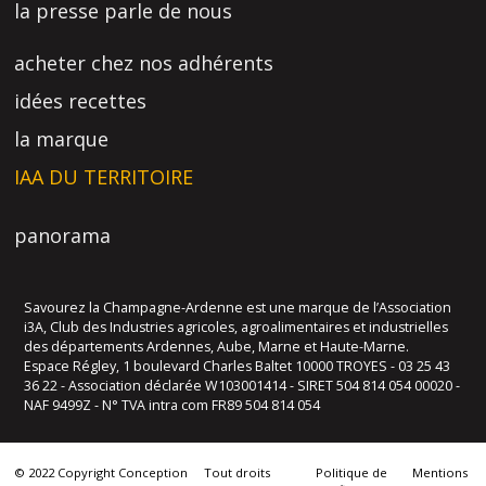
la presse parle de nous
acheter chez nos adhérents
idées recettes
la marque
IAA DU TERRITOIRE
panorama
Savourez la Champagne-Ardenne est une marque de l’Association
i3A, Club des Industries agricoles, agroalimentaires et industrielles
des départements Ardennes, Aube, Marne et Haute-Marne.
Espace Régley, 1 boulevard Charles Baltet 10000 TROYES - 03 25 43
36 22 - Association déclarée W103001414 - SIRET 504 814 054 00020 -
NAF 9499Z - N° TVA intra com FR89 504 814 054
© 2022 Copyright Conception
Tout droits
Politique de
Mentions