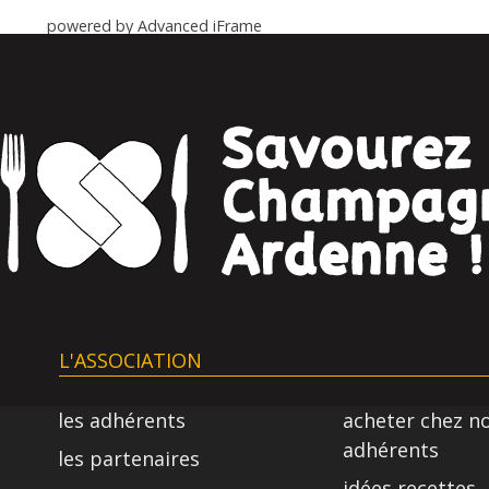
powered by Advanced iFrame
L'ASSOCIATION
les adhérents
acheter chez n
adhérents
les partenaires
idées recettes