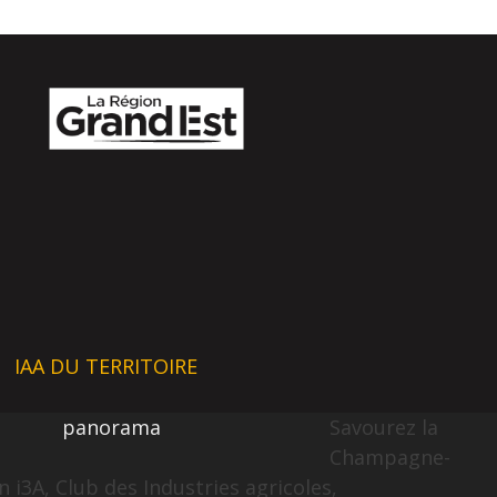
IAA DU TERRITOIRE
panorama
Savourez la
Champagne-
 i3A, Club des Industries agricoles,