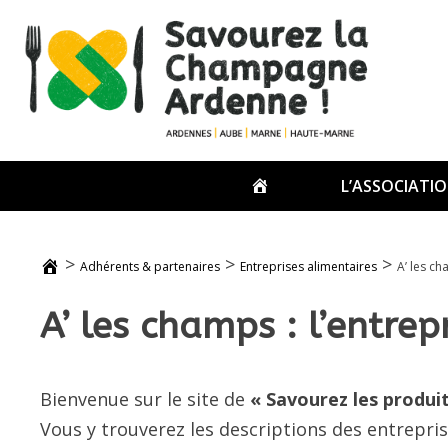
Passer
au
contenu
ACCUEIL
L’ASSOCIATI
>
>
>
Adhérents & partenaires
Entreprises alimentaires
A’ les ch
A’ les champs : l’entrep
Bienvenue sur le site de
«
Savourez les produi
Vous y trouverez les descriptions des entrepri