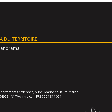
AA DU TERRITOIRE
panorama
s départements Ardennes, Aube, Marne et Haute-Marne.
9499Z - N° TVA intra com FR89 504 814 054