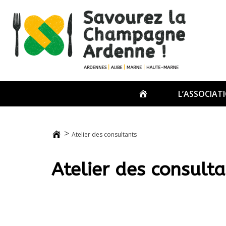
Passer
au
contenu
ACCUEIL
L’ASSOCIAT
>
Atelier des consultants
Atelier des consult