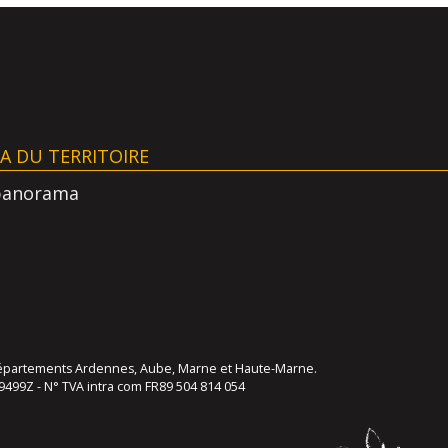
AA DU TERRITOIRE
panorama
s départements Ardennes, Aube, Marne et Haute-Marne.
9499Z - N° TVA intra com FR89 504 814 054