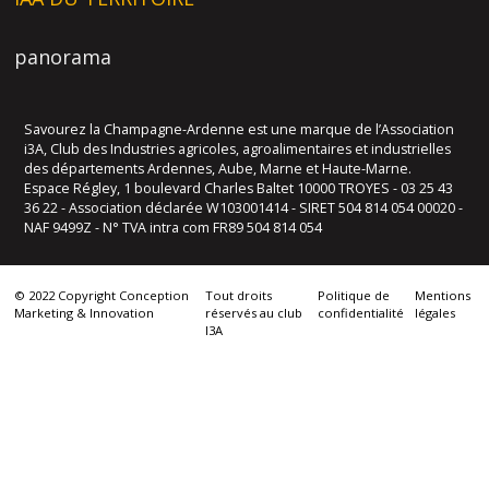
panorama
Savourez la Champagne-Ardenne est une marque de l’Association
i3A, Club des Industries agricoles, agroalimentaires et industrielles
des départements Ardennes, Aube, Marne et Haute-Marne.
Espace Régley, 1 boulevard Charles Baltet 10000 TROYES - 03 25 43
36 22 - Association déclarée W103001414 - SIRET 504 814 054 00020 -
NAF 9499Z - N° TVA intra com FR89 504 814 054
© 2022 Copyright Conception
Tout droits
Politique de
Mentions
Marketing & Innovation
réservés au club
confidentialité
légales
I3A