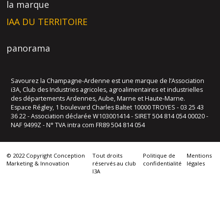
la marque
IAA DU TERRITOIRE
panorama
Savourez la Champagne-Ardenne est une marque de l’Association
i3A, Club des Industries agricoles, agroalimentaires et industrielles
des départements Ardennes, Aube, Marne et Haute-Marne.
Espace Régley, 1 boulevard Charles Baltet 10000 TROYES - 03 25 43
36 22 - Association déclarée W103001414 - SIRET 504 814 054 00020 -
NAF 9499Z - N° TVA intra com FR89 504 814 054
© 2022 Copyright Conception
Tout droits
Politique de
Mentions
Marketing & Innovation
réservés au club
confidentialité
légales
I3A