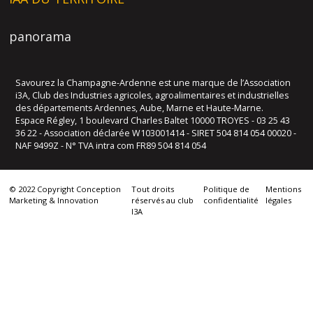
panorama
Savourez la Champagne-Ardenne est une marque de l’Association
i3A, Club des Industries agricoles, agroalimentaires et industrielles
des départements Ardennes, Aube, Marne et Haute-Marne.
Espace Régley, 1 boulevard Charles Baltet 10000 TROYES - 03 25 43
36 22 - Association déclarée W103001414 - SIRET 504 814 054 00020 -
NAF 9499Z - N° TVA intra com FR89 504 814 054
© 2022 Copyright Conception
Tout droits
Politique de
Mentions
Marketing & Innovation
réservés au club
confidentialité
légales
I3A