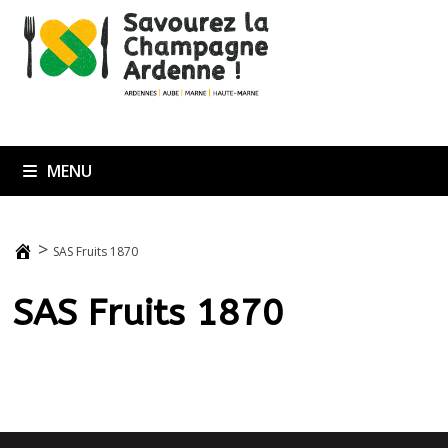
Passer
au
contenu
MENU
>
SAS Fruits 1870
SAS Fruits 1870