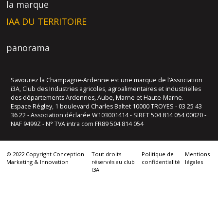
la marque
IAA DU TERRITOIRE
panorama
Savourez la Champagne-Ardenne est une marque de l’Association
i3A, Club des Industries agricoles, agroalimentaires et industrielles
des départements Ardennes, Aube, Marne et Haute-Marne.
Espace Régley, 1 boulevard Charles Baltet 10000 TROYES - 03 25 43
36 22 - Association déclarée W103001414 - SIRET 504 814 054 00020 -
NAF 9499Z - N° TVA intra com FR89 504 814 054
© 2022 Copyright Conception
Tout droits
Politique de
Mentions
Marketing & Innovation
réservés au club
confidentialité
légales
I3A