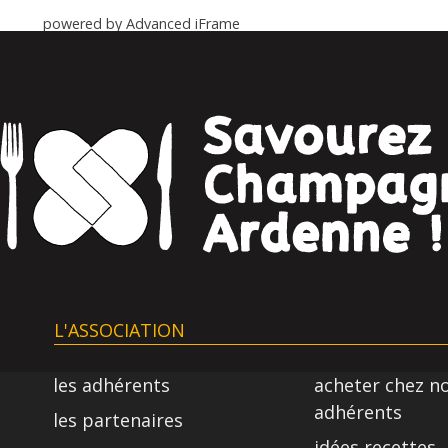
powered by Advanced iFrame
L'ASSOCIATION
les adhérents
acheter chez n
adhérents
les partenaires
idées recettes