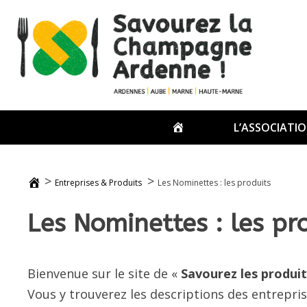
Passer
au
contenu
ACCUEIL
L’ASSOCIATI
>
>
Entreprises & Produits
Les Nominettes : les produits
Les Nominettes : les pr
Bienvenue sur le site de «
Savourez les produi
Vous y trouverez les descriptions des entrepri