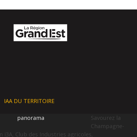
IAA DU TERRITOIRE
panorama
Savourez la
Champagne-
 i3A, Club des Industries agricoles,