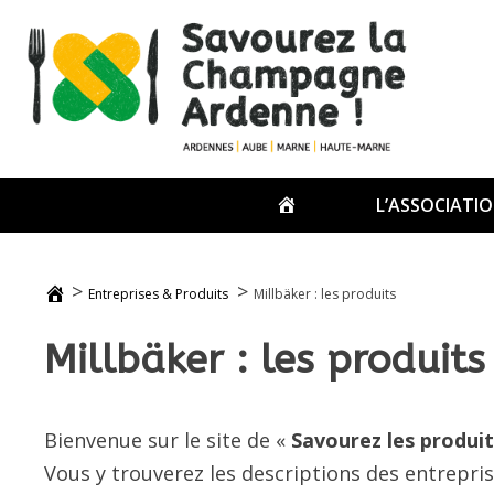
Passer
au
contenu
ACCUEIL
L’ASSOCIATI
>
>
Entreprises & Produits
Millbäker : les produits
Millbäker : les produits
Bienvenue sur le site de «
Savourez les produi
Vous y trouverez les descriptions des entrepri