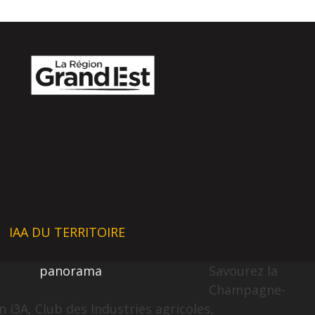
IAA DU TERRITOIRE
panorama
Savourez la
Champagne-
 i3A, Club des Industries agricoles,