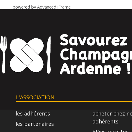
powered by Advanced iFrame
L'ASSOCIATION
les adhérents
acheter chez n
adhérents
les partenaires
idées recettes