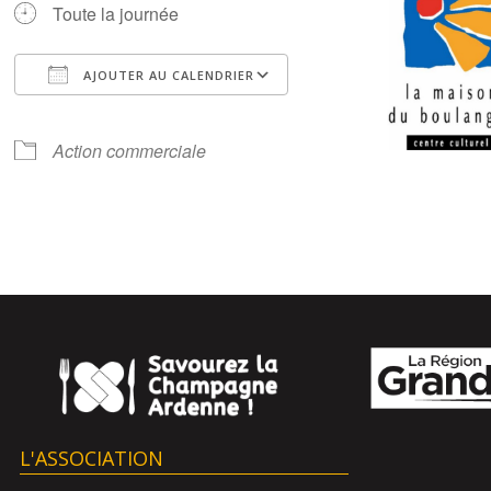
Toute la journée
AJOUTER AU CALENDRIER
Télécharger ICS
Calendrier Google
iCalendar
Office 365
Outlook Live
Action commerciale
L'ASSOCIATION