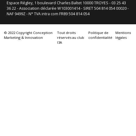
Espace Régley, 1 boulevard Charles Baltet 10000 TROYES - 03 25 43
36 22 - Association déclarée W103001414 - SIRET 504 814 054 00020 -
NAF 9499Z - N° TVA intra com FR89 504 814 054
© 2022 Copyright Conception
Tout droits
Politique de
Mentions
Marketing & Innovation
réservés au club
confidentialité
légales
I3A