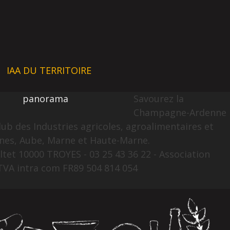
IAA DU TERRITOIRE
panorama
Savourez la
Champagne-Ardenne
lub des Industries agricoles, agroalimentaires et
nes, Aube, Marne et Haute-Marne.
ltet 10000 TROYES - 03 25 43 36 22 - Association
TVA intra com FR89 504 814 054