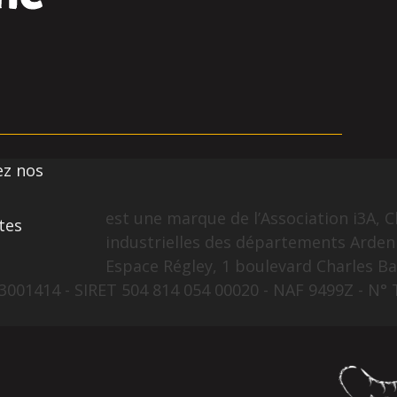
ez nos
est une marque de l’Association i3A, C
tes
industrielles des départements Arden
Espace Régley, 1 boulevard Charles Ba
001414 - SIRET 504 814 054 00020 - NAF 9499Z - N° 