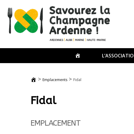
Passer
au
contenu
ACCUEIL
L’ASSOCIATI
>
>
Emplacements
Fidal
Fidal
EMPLACEMENT