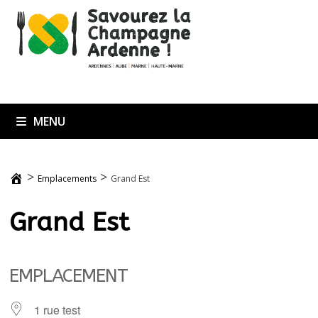
Passer
au
contenu
MENU
>
>
Emplacements
Grand Est
Grand Est
EMPLACEMENT
1 rue test