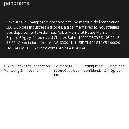
panorama
Savourez la Champagne-Ardenne est une marque de l’Association
i3A, Club des Industries agricoles, agroalimentaires et industrielles
des départements Ardennes, Aube, Marne et Haute-Marne.
Espace Régley, 1 boulevard Charles Baltet 10000 TROYES - 03 25 43
36 22 - Association déclarée W103001414 - SIRET 504 814 054 00020 -
NAF 9499Z - N° TVA intra com FR89 504 814 054
© 2022 Copyright Conception
Tout droits
Politique de
Mentions
Marketing & Innovation
réservés au club
confidentialité
légales
I3A