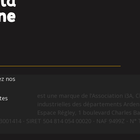
ez nos
est une marque de l’Association i3A, C
tes
industrielles des départements Arden
Espace Régley, 1 boulevard Charles Ba
001414 - SIRET 504 814 054 00020 - NAF 9499Z - N° 