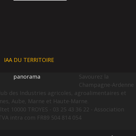
IAA DU TERRITOIRE
panorama
Savourez la
Champagne-Ardenne
lub des Industries agricoles, agroalimentaires et
nes, Aube, Marne et Haute-Marne.
ltet 10000 TROYES - 03 25 43 36 22 - Association
TVA intra com FR89 504 814 054