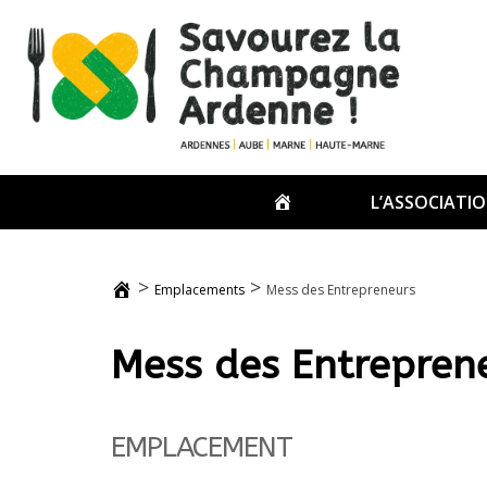
Passer
au
contenu
ACCUEIL
L’ASSOCIATI
>
>
Emplacements
Mess des Entrepreneurs
Mess des Entrepren
EMPLACEMENT