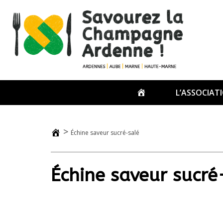
Passer
au
contenu
ACCUEIL
L’ASSOCIAT
>
Échine saveur sucré-salé
Échine saveur sucré