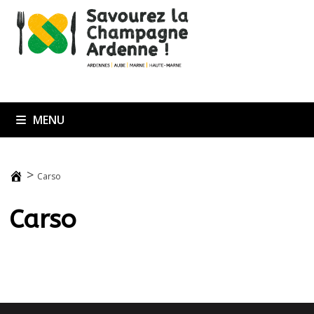
Passer
au
contenu
MENU
>
Carso
Carso