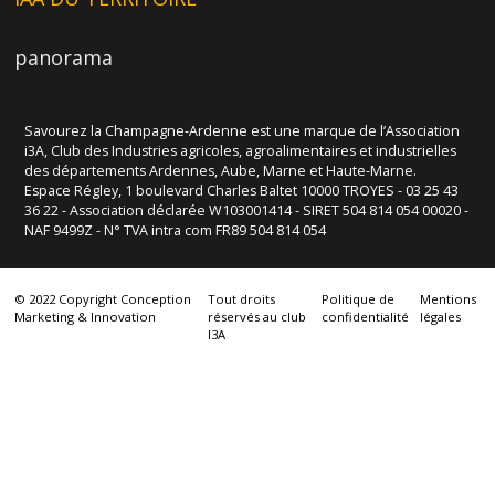
panorama
Savourez la Champagne-Ardenne est une marque de l’Association
i3A, Club des Industries agricoles, agroalimentaires et industrielles
des départements Ardennes, Aube, Marne et Haute-Marne.
Espace Régley, 1 boulevard Charles Baltet 10000 TROYES - 03 25 43
36 22 - Association déclarée W103001414 - SIRET 504 814 054 00020 -
NAF 9499Z - N° TVA intra com FR89 504 814 054
© 2022 Copyright Conception
Tout droits
Politique de
Mentions
Marketing & Innovation
réservés au club
confidentialité
légales
I3A