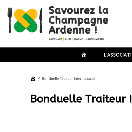
Passer
au
contenu
ACCUEIL
L’ASSOCIAT
>
Bonduelle Traiteur International
Bonduelle Traiteur 