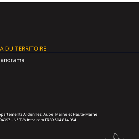
AA DU TERRITOIRE
panorama
s départements Ardennes, Aube, Marne et Haute-Marne.
9499Z - N° TVA intra com FR89 504 814 054