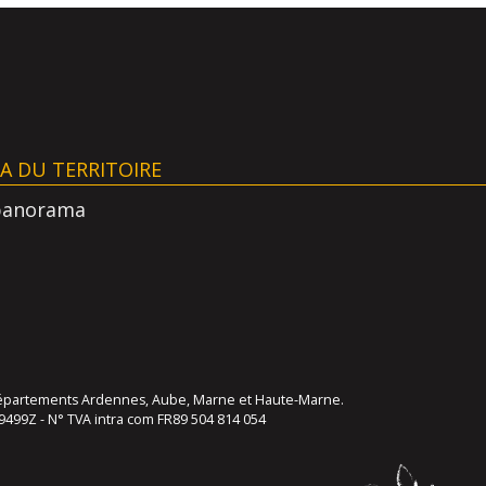
AA DU TERRITOIRE
panorama
s départements Ardennes, Aube, Marne et Haute-Marne.
9499Z - N° TVA intra com FR89 504 814 054