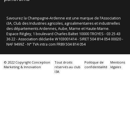
Savourez la Champagne-Ardenne est une marque de l’Association
i3A, Club des Industries agricoles, agroalimentaires et industrielles
des départements Ardennes, Aube, Marne et Haute-Marne.
Espace Régley, 1 boulevard Charles Baltet 10000 TROYES - 03 25 43
36 22 - Association déclarée W103001414 - SIRET 504 814 054 00020 -
NAF 9499Z - N° TVA intra com FR89 504 814 054
© 2022 Copyright Conception
Tout droits
Politique de
Mentions
Marketing & Innovation
réservés au club
confidentialité
légales
I3A