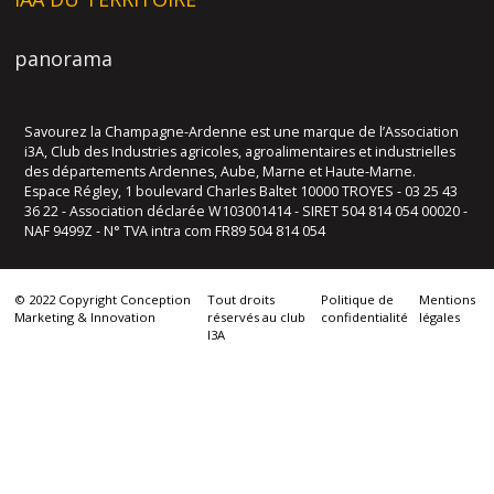
panorama
Savourez la Champagne-Ardenne est une marque de l’Association
i3A, Club des Industries agricoles, agroalimentaires et industrielles
des départements Ardennes, Aube, Marne et Haute-Marne.
Espace Régley, 1 boulevard Charles Baltet 10000 TROYES - 03 25 43
36 22 - Association déclarée W103001414 - SIRET 504 814 054 00020 -
NAF 9499Z - N° TVA intra com FR89 504 814 054
© 2022 Copyright Conception
Tout droits
Politique de
Mentions
Marketing & Innovation
réservés au club
confidentialité
légales
I3A