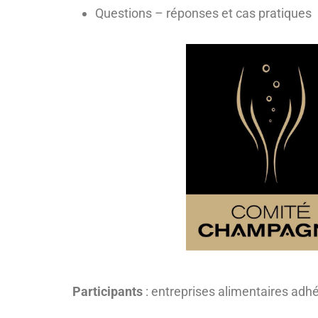
Questions – réponses et cas pratiques
Participants
: entreprises alimentaires adhé