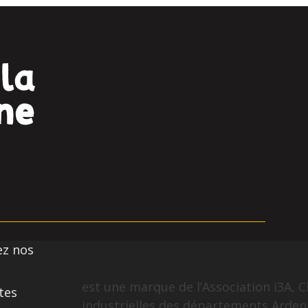
ez nos
est une marque de l’Association i3A, C
tes
industrielles des départements Arden