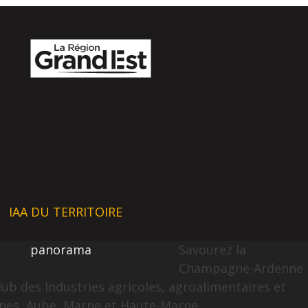
IAA DU TERRITOIRE
panorama
Savourez la
Champagne-Ardenne
lub des Industries agricoles, agroalimentaires et
nes, Aube, Marne et Haute-Marne.