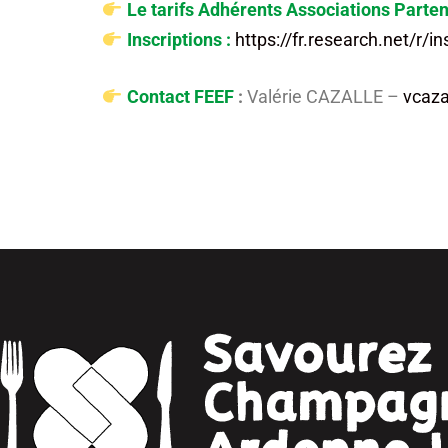
Le tarifs
Adhérents Associations Parten
Inscriptions :
https://fr.research.net/r/
Contact FEEF
:
Valérie CAZALLE –
vcaza