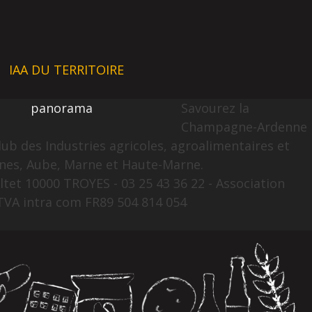
IAA DU TERRITOIRE
panorama
Savourez la
Champagne-Ardenne
lub des Industries agricoles, agroalimentaires et
nes, Aube, Marne et Haute-Marne.
ltet 10000 TROYES - 03 25 43 36 22 - Association
TVA intra com FR89 504 814 054