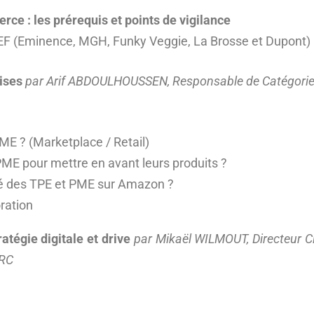
ce : les prérequis et points de vigilance
EF (Eminence, MGH, Funky Veggie, La Brosse et Dupont)
aises
par Arif ABDOULHOUSSEN, Responsable de Catégorie 
E ? (Marketplace / Retail)
 PME pour mettre en avant leurs produits ?
lité des TPE et PME sur Amazon ?
ration
ratégie digitale et drive
par Mikaël WILMOUT, Directeur Cl
ERC