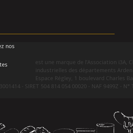
ez nos
est une marque de l’Association i3A, C
tes
industrielles des départements Arden
Espace Régley, 1 boulevard Charles Ba
001414 - SIRET 504 814 054 00020 - NAF 9499Z - N° 