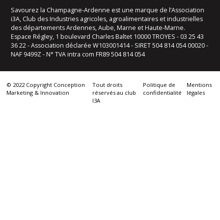
Savourez la Champagne-Ardenne est une marque de l’Association
i3A, Club des Industries agricoles, agroalimentaires et industrielles
des départements Ardennes, Aube, Marne et Haute-Marne.
Espace Régley, 1 boulevard Charles Baltet 10000 TROYES - 03 25 43
36 22 - Association déclarée W103001414 - SIRET 504 814 054 00020 -
NAF 9499Z - N° TVA intra com FR89 504 814 054
© 2022 Copyright Conception
Tout droits
Politique de
Mentions
Marketing & Innovation
réservés au club
confidentialité
légales
I3A