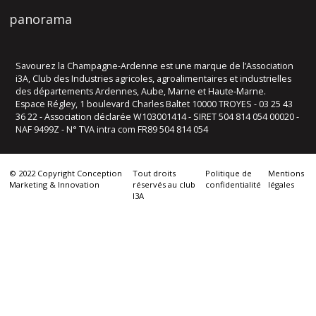
panorama
Savourez la Champagne-Ardenne est une marque de l’Association
i3A, Club des Industries agricoles, agroalimentaires et industrielles
des départements Ardennes, Aube, Marne et Haute-Marne.
Espace Régley, 1 boulevard Charles Baltet 10000 TROYES - 03 25 43
36 22 - Association déclarée W103001414 - SIRET 504 814 054 00020 -
NAF 9499Z - N° TVA intra com FR89 504 814 054
© 2022 Copyright Conception
Tout droits
Politique de
Mentions
Marketing & Innovation
réservés au club
confidentialité
légales
I3A