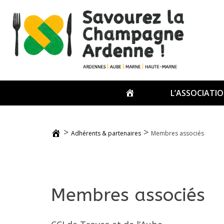
Passer
au
contenu
ACCUEIL
L’ASSOCIATI
>
>
Adhérents & partenaires
Membres associés
Membres associés