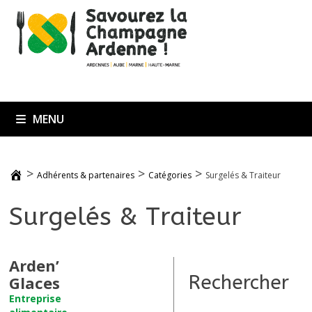
Passer
au
contenu
MENU
>
>
>
Adhérents & partenaires
Catégories
Surgelés & Traiteur
Surgelés & Traiteur
Arden’
Rechercher
Glaces
Entreprise