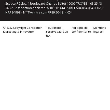
Espace Régley, 1 boulevard Charles Baltet 10000 TROYES - 03 25 43
36 22 - Association déclarée W103001414 - SIRET 504 814 054 00020 -
NAF 9499Z - N° TVA intra com FR89 504 814 054
© 2022 Copyright Conception
Tout droits
Politique de
Mentions
Marketing & Innovation
réservés au club
confidentialité
légales
I3A