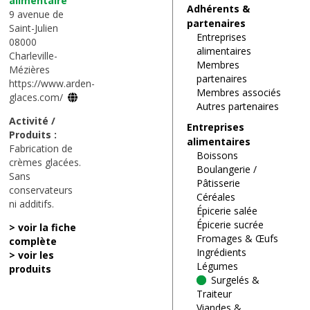
alimentaire
Adhérents &
9 avenue de
partenaires
Saint-Julien
Entreprises
08000
alimentaires
Charleville-
Membres
Mézières
partenaires
https://www.arden-
Membres associés
glaces.com/
Autres partenaires
Activité /
Entreprises
Produits :
alimentaires
Fabrication de
Boissons
crèmes glacées.
Boulangerie /
Sans
Pâtisserie
conservateurs
Céréales
ni additifs.
Épicerie salée
Épicerie sucrée
> voir la fiche
Fromages & Œufs
complète
Ingrédients
> voir les
Légumes
produits
Surgelés &
Traiteur
Viandes &