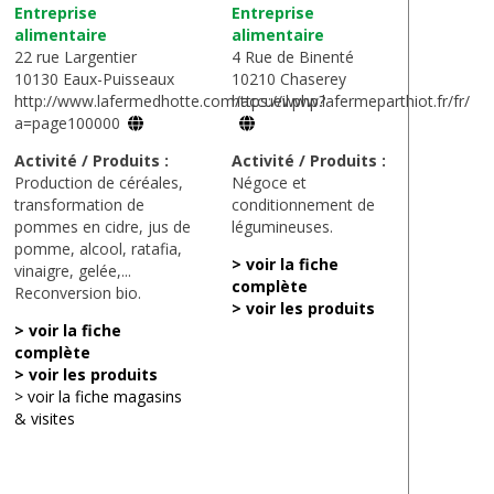
Entreprise
Entreprise
alimentaire
alimentaire
22 rue Largentier
4 Rue de Binenté
10130 Eaux-Puisseaux
10210 Chaserey
http://www.lafermedhotte.com/accueil.php?
https://www.lafermeparthiot.fr/fr/
a=page100000
Activité / Produits :
Activité / Produits :
Production de céréales,
Négoce et
transformation de
conditionnement de
pommes en cidre, jus de
légumineuses.
pomme, alcool, ratafia,
> voir la fiche
vinaigre, gelée,...
complète
Reconversion bio.
> voir les produits
> voir la fiche
complète
> voir les produits
> voir la fiche magasins
& visites