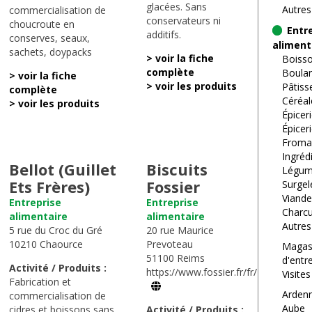
glacées. Sans
Autres
commercialisation de
conservateurs ni
choucroute en
Entr
additifs.
conserves, seaux,
aliment
sachets, doypacks
> voir la fiche
Boiss
complète
Boulan
> voir la fiche
> voir les produits
Pâtiss
complète
Céréal
> voir les produits
Épicer
Épicer
Froma
Ingréd
Bellot (Guillet
Biscuits
Légu
Ets Frères)
Fossier
Surgel
Viand
Entreprise
Entreprise
Charcu
alimentaire
alimentaire
Autres
5 rue du Croc du Gré
20 rue Maurice
10210 Chaource
Prevoteau
Magas
51100 Reims
d'entr
Activité / Produits :
https://www.fossier.fr/fr/
Visite
Fabrication et
Arden
commercialisation de
Aube
cidres et boissons sans
Activité / Produits :