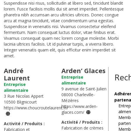
Suspendisse nisi risus, sollicitudin at libero sed, tincidunt blandit
lorem. Fusce facilisis mollis dui sit amet imperdiet. Pellentesque
pharetra nibh accumsan arcu ultricies ultrices. Donec congue
arcu at magna tincidunt, vitae condimentum urna egestas.
Suspendisse in venenatis nisi. Vivamus consectetur eleifend
fermentum. Nam consequat luctus dolor, vitae finibus erat.
Vivamus consequat quam nec lorem congue molestie. Morbi
lacinia ultrices facilisis. Ut id pulvinar turpis, a viverra libero.
Integer venenatis quam elit, quis efficitur enim imperdiet sit
amet.
André
Arden’ Glaces
Rec
Laurent
Entreprise
alimentaire
Entreprise
9 avenue de Saint-Julien
alimentaire
Adhére
08000 Charleville-
3 Rue Nicolas Appert
partena
Mézières
10500 Blignicourt
Entrep
https://www.arden-
https://www.choucroutelaurent.fr/
alimen
glaces.com/
Memb
Activité / Produits :
parten
Activité / Produits :
Fabrication de crèmes
Membr
Fabrication et