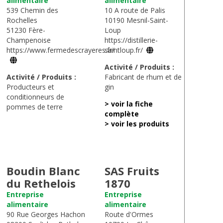
alimentaire
alimentaire
539 Chemin des
10 A route de Palis
Rochelles
10190 Mesnil-Saint-
51230 Fère-
Loup
Champenoise
https://distillerie-
https://www.fermedescrayeres.fr/
saintloup.fr/
Activité / Produits :
Activité / Produits :
Fabricant de rhum et de
Producteurs et
gin
conditionneurs de
> voir la fiche
pommes de terre
complète
> voir les produits
Boudin Blanc
SAS Fruits
du Rethelois
1870
Entreprise
Entreprise
alimentaire
alimentaire
90 Rue Georges Hachon
Route d'Ormes