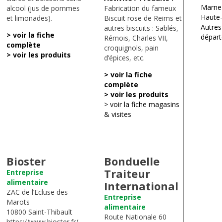
Marne
alcool (jus de pommes
Fabrication du fameux
Haute
et limonades).
Biscuit rose de Reims et
Autres
autres biscuits : Sablés,
> voir la fiche
dépar
Rémois, Charles VII,
complète
croquignols, pain
> voir les produits
d’épices, etc.
> voir la fiche
complète
> voir les produits
> voir la fiche magasins
& visites
Bioster
Bonduelle
Traiteur
Entreprise
alimentaire
International
ZAC de l’Ecluse des
Entreprise
Marots
alimentaire
10800 Saint-Thibault
Route Nationale 60
https://www.bioster.fr/