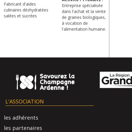
Fabricant d'aides
​Entreprise spécialisée
culinaires déshydratées
dans l'achat et la vente
salées et sucrées
de graines biologiques,
à vocation de
l'alimentation humaine.
L'ASSOCIATION
les adhérents
les partenaires