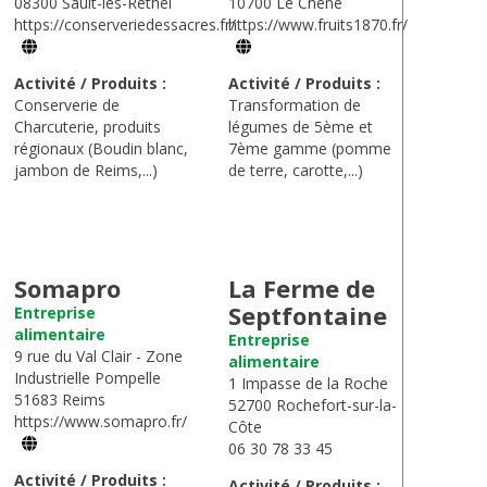
08300 Sault-les-Rethel
10700 Le Chêne
https://conserveriedessacres.fr/
https://www.fruits1870.fr/
Activité / Produits :
Activité / Produits :
Conserverie de
Transformation de
Charcuterie, produits
légumes de 5ème et
régionaux (Boudin blanc,
7ème gamme (pomme
jambon de Reims,...)
de terre, carotte,...)
Somapro
La Ferme de
Septfontaine
Entreprise
alimentaire
Entreprise
9 rue du Val Clair - Zone
alimentaire
Industrielle Pompelle
1 Impasse de la Roche
51683 Reims
52700 Rochefort-sur-la-
https://www.somapro.fr/
Côte
06 30 78 33 45
Activité / Produits :
Activité / Produits :