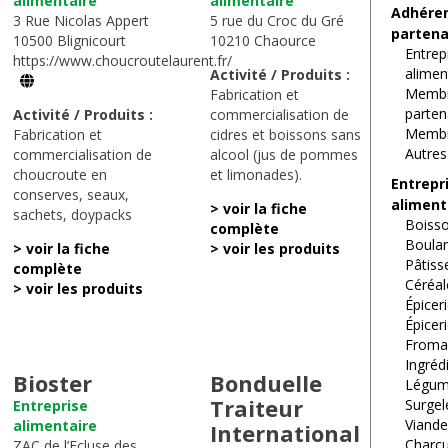
alimentaire
alimentaire
Adhére
3 Rue Nicolas Appert
5 rue du Croc du Gré
partena
10500 Blignicourt
10210 Chaource
Entrep
https://www.choucroutelaurent.fr/
alimen
Activité / Produits :
Memb
Fabrication et
parten
Activité / Produits :
commercialisation de
Membr
Fabrication et
cidres et boissons sans
Autres
commercialisation de
alcool (jus de pommes
choucroute en
et limonades).
Entrepr
conserves, seaux,
aliment
> voir la fiche
sachets, doypacks
Boiss
complète
Boulan
> voir la fiche
> voir les produits
Pâtiss
complète
Céréal
> voir les produits
Épicer
Épicer
Froma
Ingréd
Bioster
Bonduelle
Légu
Traiteur
Surgel
Entreprise
Viand
alimentaire
International
Charcu
ZAC de l’Ecluse des