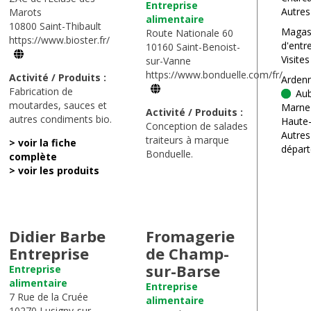
Entreprise
Autres
Marots
alimentaire
10800 Saint-Thibault
Magas
Route Nationale 60
https://www.bioster.fr/
d'entr
10160 Saint-Benoist-
Visite
sur-Vanne
https://www.bonduelle.com/fr/
Activité / Produits :
Arden
Fabrication de
Au
moutardes, sauces et
Marne
Activité / Produits :
autres condiments bio.
Haute
Conception de salades
Autres
traiteurs à marque
> voir la fiche
dépar
Bonduelle.
complète
> voir les produits
Didier Barbe
Fromagerie
Entreprise
de Champ-
sur-Barse
Entreprise
alimentaire
Entreprise
7 Rue de la Cruée
alimentaire
10270 Lusigny-sur-