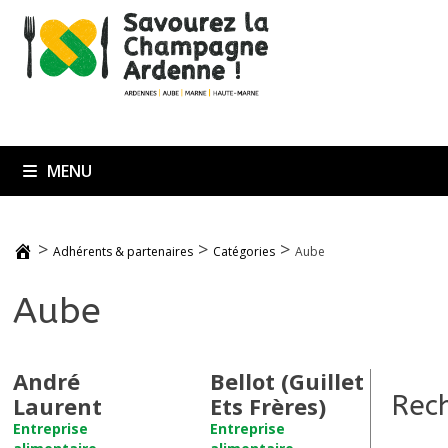
Passer
au
contenu
MENU
>
>
>
Adhérents & partenaires
Catégories
Aube
Aube
André
Bellot (Guillet
Rec
Laurent
Ets Frères)
Entreprise
Entreprise