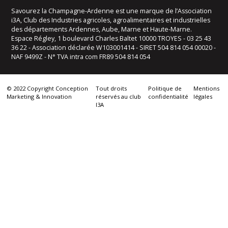
Savourez la Champagne-Ardenne est une marque de l’Association
i3A, Club des Industries agricoles, agroalimentaires et industrielles
des départements Ardennes, Aube, Marne et Haute-Marne.
Espace Régley, 1 boulevard Charles Baltet 10000 TROYES - 03 25 43
36 22 - Association déclarée W103001414 - SIRET 504 814 054 00020 -
NAF 9499Z - N° TVA intra com FR89 504 814 054
© 2022 Copyright Conception
Tout droits
Politique de
Mentions
Marketing & Innovation
réservés au club
confidentialité
légales
I3A