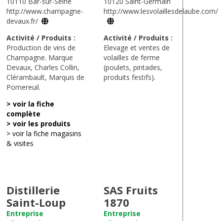
10110 Bar-sur-Seine
10120 Saint-Germain
http://www.champagne-
http://www.lesvolaillesdelaube.com/
devaux.fr/
Activité / Produits :
Activité / Produits :
Production de vins de
Elevage et ventes de
Champagne. Marque
volailles de ferme
Devaux, Charles Collin,
(poulets, pintades,
Clérambault, Marquis de
produits festifs).
Pomereuil.
> voir la fiche
complète
> voir les produits
> voir la fiche magasins
& visites
Distillerie
SAS Fruits
Saint-Loup
1870
Entreprise
Entreprise